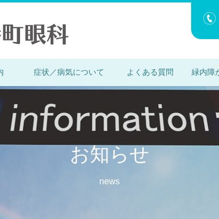
内
症状／病気について
よくある質問
緑内障
お知らせ
news