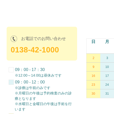
9月の診療時間
お電話でのお問い合わせ
月
火
水
木
金
土
日
月
0138-42-1000
1
2
3
4
5
7
8
9
10
11
12
2
3
14
15
16
17
18
19
9
10
09：00 - 17：30
※12:00～14:00は昼休みです
21
22
23
24
25
26
16
17
09：00 - 12：00
28
29
30
23
24
※診療は午前のみです
※月曜日の午後は予約検査のみの診
30
31
療となります
※水曜日と金曜日の午後は手術を行
います