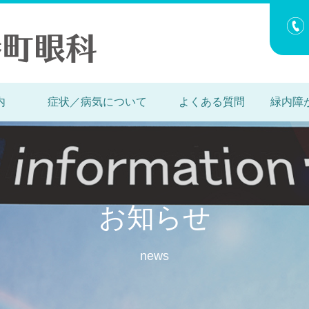
内
症状／病気について
よくある質問
緑内障
お知らせ
news