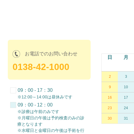
9月の診療時間
お電話でのお問い合わせ
月
火
水
木
金
土
日
月
0138-42-1000
1
2
3
4
5
7
8
9
10
11
12
2
3
14
15
16
17
18
19
9
10
09：00 - 17：30
※12:00～14:00は昼休みです
21
22
23
24
25
26
16
17
09：00 - 12：00
28
29
30
23
24
※診療は午前のみです
※月曜日の午後は予約検査のみの診
30
31
療となります
※水曜日と金曜日の午後は手術を行